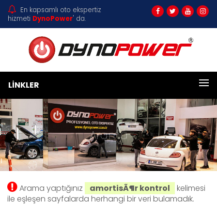
En kapsamlı oto ekspertiz
hizmeti
DynoPower
' da.
LINKLER
Arama
Arama yaptığınız
amortisÃ¶r kontrol
kelimesi
ile eşleşen sayfalarda herhangi bir veri bulamadık.