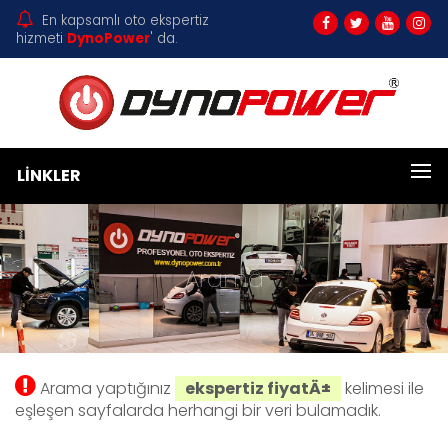
En kapsamlı oto ekspertiz
hizmeti
DynoPower
' da.
LINKLER
Arama
Arama yaptığınız
ekspertiz fiyatÄ±
kelimesi ile
eşleşen sayfalarda herhangi bir veri bulamadık.