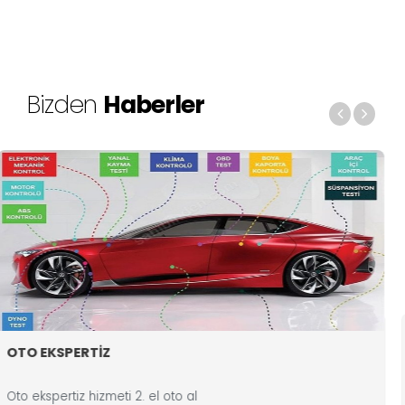
Bizden
Haberler
EKSPERTİZ
NEDE
spertiz hizmeti 2. el oto al
Oto ek