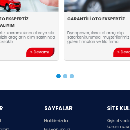
GARANTİLİ OTO EKSPERTİZ
İkinci El 
Ekspertiz 
ıfır
Dynopower, ikinci el araç alıp
İkinci el ara
ında
satarken,kurumsal müşterilerimiz olan
ödeme yöntem
galeri firmaları ve filo firmal
düzenleyen 
ı
Devamı
R
SAYFALAR
SİTE KU
l
Hakkimizda
Kişisel veril
korunması ve
rimiz
Misyonumuz