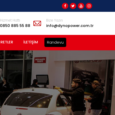
Hizmet Hattı
Bize Yazın
‎0850 885 55 88
info@dynopower.com.tr
RETLER
İLETIŞIM
Randevu