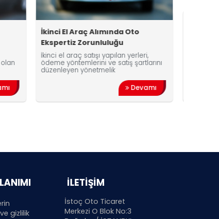
Araç Alımında Oto
Oto Ekspertiz Fiyatları
Zorunluluğu
ç satışı yapılan yerleri,
Oto ekspertiz hizmeti farklı
lerini ve satış şartlarını
opsiyonlarda yapılan işlemlerdir.Öy
yönetmelik
4x4 bir araca yapılan işlemle d
Devamı
Devam
LLANIMI
İLETİŞİM
İstoç Oto Ticaret
erin
Merkezi O Blok No:3
 gizlilik