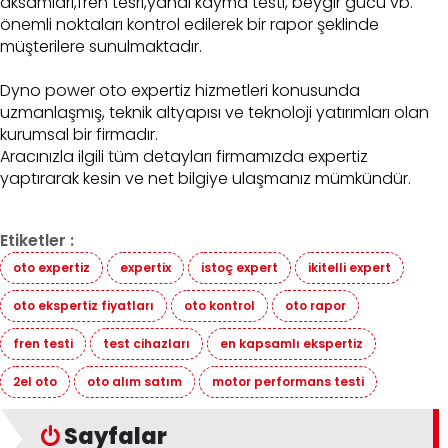
aksamları,fren tesri,yanal kayma testi, beygir gücü vb.
önemli noktaları kontrol edilerek bir rapor şeklinde
müşterilere sunulmaktadır.
Dyno power oto expertiz hizmetleri konusunda
uzmanlaşmış, teknik altyapısı ve teknoloji yatırımları olan
kurumsal bir firmadır.
Aracınızla ilgili tüm detayları firmamızda expertiz
yaptırarak kesin ve net bilgiye ulaşmanız mümkündür.
Etiketler :
oto expertiz
expertix
istoç expert
ikitelli expert
oto ekspertiz fiyatları
oto kontrol
oto rapor
fren testi
test cihazları
en kapsamlı ekspertiz
2el oto
oto alım satım
motor performans testi
Sayfalar