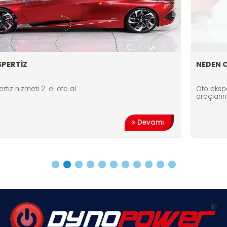
NEDEN OTO EKSPERTİZ YAPT
l
Oto ekspertiz kavramı ikinci el v
araçların alım satımında güven 
Devamı