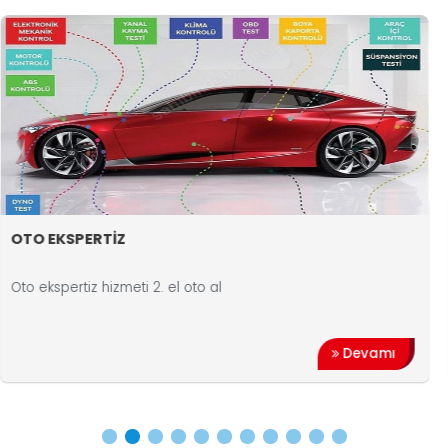
SPERTİZ
NEDEN 
rtiz hizmeti 2. el oto al
Oto ekspe
araçların
Devamı