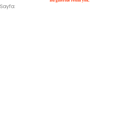
Bu galeride resim yok.
Sayfa: