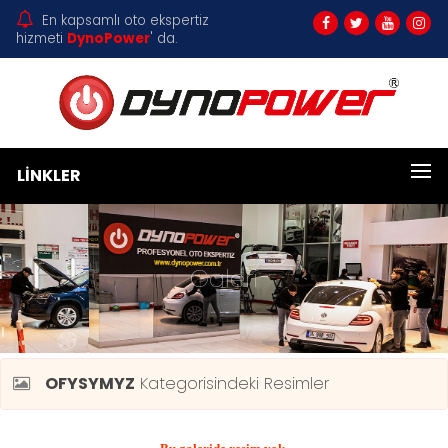
En kapsamlı oto ekspertiz
hizmeti
DynoPower
' da.
LINKLER
Galeri
OFYSYMYZ
Kategorisindeki Resimler